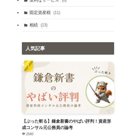
便利なサービス
(8)
固定資産税
(11)
相続
(13)
人気記事
【ぶった斬る】鎌倉新書のやばい評判！資産形
成コンサル元公務員の論考
2580