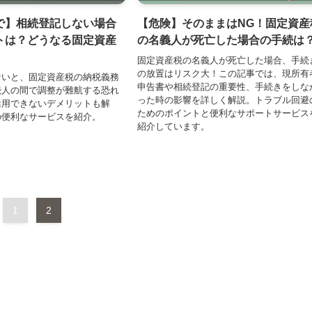
で】相続登記しない場合
【危険】そのままはNG！固定資産
トは？どうなる固定資産
の名義人が死亡した場合の手続は
固定資産税の名義人が死亡した場合、手続
の放置はリスク大！この記事では、現所有
ないと、固定資産税の納税義務
申告書や相続登記の重要性、手続きをしな
続人の間で調整が難航する恐れ
った時の影響を詳しく解説。トラブル回避
活用できないデメリットも解
ためのポイントと便利なサポートサービス
の便利なサービスを紹介。
紹介しています。
1
2